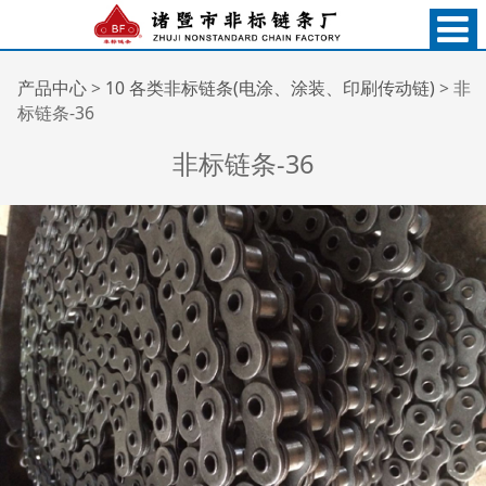
非标链条-36
产品中心
>
10 各类非标链条(电涂、涂装、印刷传动链)
>
非
标链条-36
非标链条-36